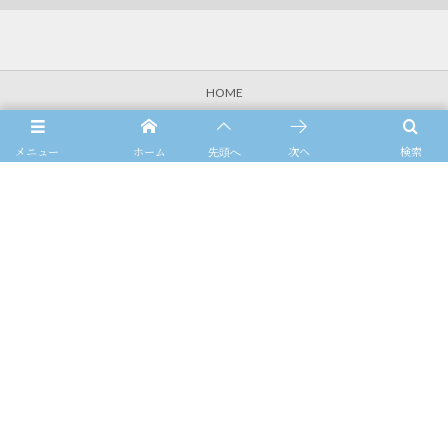
HOME
会社概要
メニュー
ホーム
次へ
検索
先頭へ
会社の取組
店 舗 案 内
ご利用の皆様へ
採用情報
お問合せ
BLOG